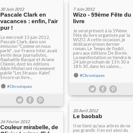
30 Juin 2012
7 Juin 2012
Pascale Clark en
Wizo - 59ème Fête du
vacances : enfin, l'air
livre
pur !
Je serai présent à la 59ième
Fête du livre organisée par la
Le mercredi 13 juin 2012,
WIZO. A cette occasion, je
Pascale Clark, dans son
dédicacerai mon dernier
émission "Comme on nous
roman, Le Temps de l'oubli ,
parle" , sur France Inter, avait
paru aux éditions De Borée.
invité deux journalistes,
La manifestation se tiendra le
Raphaëlle Bacqué et Ariane
24 juin prochain de 13 h 30 à
Chemin, dont les éditions
18 h 30, dans les salons...
Albin Michel ont récemment
publié "Les Strauss-Kahn".
#Chroniques
Encore un livre...
#Chroniques
20 Avril 2012
Le baobab
26 Février 2012
Il ne tient qu'aux arbres de ne
Couleur mirabelle, de
pas grandir. Il en est ainsi du