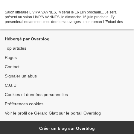
Salon littéraire LIVR'A VANNES, j'y serai le 16 juin prochain... Je serai
présent au salon LIVR'A VANNES, le dimanche 16 juin prochain. J'y
présenterai notamment mes derniers ouvrages : mon roman L'Enfant des
Soldanelles , publié aux Presses de la Cité...
Hébergé par Overblog
Top articles
Pages
Contact
Signaler un abus
C.G.U.
Cookies et données personnelles
Préférences cookies
Voir le profil de Gérard Glatt sur le portail Overblog
Créer un blog sur Overblog