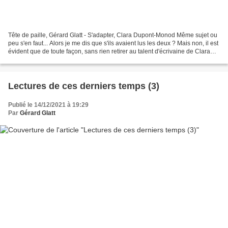
Tête de paille, Gérard Glatt - S'adapter, Clara Dupont-Monod Même sujet ou
peu s'en faut... Alors je me dis que s'ils avaient lus les deux ? Mais non, il est
évident que de toute façon, sans rien retirer au talent d'écrivaine de Clara
Dupont-Monod, les...
Lectures de ces derniers temps (3)
Publié le 14/12/2021 à 19:29
Par
Gérard Glatt