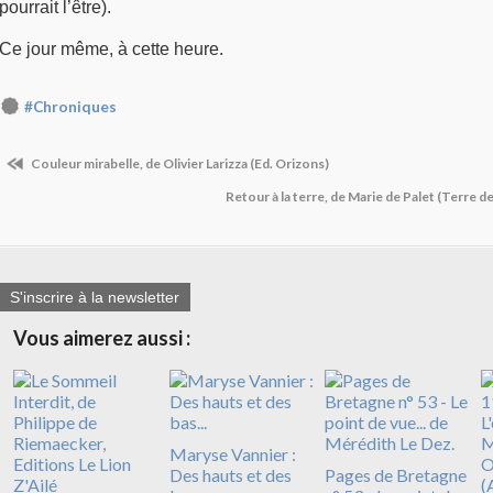
pourrait l’être).
Ce jour même, à cette heure.
#Chroniques
Couleur mirabelle, de Olivier Larizza (Ed. Orizons)
Retour à la terre, de Marie de Palet (Terre 
S'inscrire à la newsletter
Vous aimerez aussi :
Maryse Vannier :
Des hauts et des
Pages de Bretagne