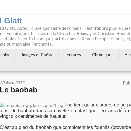
 Glatt
rd Glatt. Auteur d'une quinzaine de romans, il est d'abord publié chez
e. Ensuite, aux Presses de la Cité, chez Ramsay et Christine Bonne
t plasticien, il chronique parfois dans la Revue Europe. Et puis, ici,
ne ou mauvaise, l'enchante...
raphie
Images et Poésie
Lectures
Chroniques
Act
20 Avril 2012
Publ
Le baobab
Il ne tient qu'aux arbres de ne pa
ainsi du baobab dans sa cuvette en plastique. Dix ans déjà e
vingt dix centimètres de hauteur.
C’est au pied du baobab que complotent les fourmis (proverbe