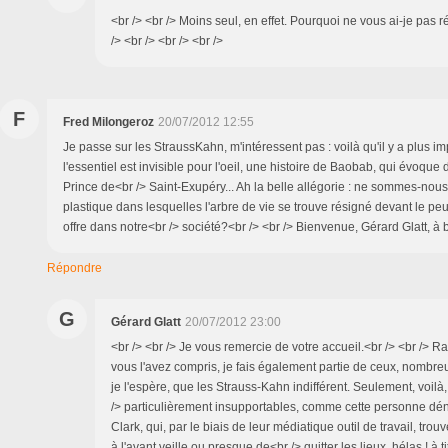
<br /> <br /> Moins seul, en effet. Pourquoi ne vous ai-je pas 
/> <br /> <br /> <br />
F
Fred Milongeroz
20/07/2012 12:55
Je passe sur les StraussKahn, m'intéressent pas : voilà qu'il y a plus i
l'essentiel est invisible pour l'oeil, une histoire de Baobab, qui évoque 
Prince de<br /> Saint-Exupéry... Ah la belle allégorie : ne sommes-nou
plastique dans lesquelles l'arbre de vie se trouve résigné devant le peu
offre dans notre<br /> société?<br /> <br /> Bienvenue, Gérard Glatt, à
Répondre
G
Gérard Glatt
20/07/2012 23:00
<br /> <br /> Je vous remercie de votre accueil.<br /> <br /> 
vous l'avez compris, je fais également partie de ceux, nombreu
je l'espère, que les Strauss-Kahn indifférent. Seulement, voilà,
/> particulièrement insupportables, comme cette personne 
Clark, qui, par le biais de leur médiatique outil de travail, tro
à l'avant veille ou presque de<br /> quitter les lieux, hélas ! à t