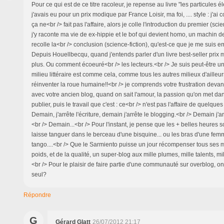
Pour ce qui est de ce titre racoleur, je repense au livre "les particules 
j'avais eu pour un prix modique par France Loisir, ma foi, .... style : j'
ça ne<br /> fait pas l'affaire, alors je colle l'introduction du premier (scie
j'y raconte ma vie de ex-hippie et le bof qui devient homo, un machin de
recolle la<br /> conclusion (science-fiction), qu'est-ce que je me suis em
Depuis Houellbecqu, quand j'entends parler d'un livre best-seller prix ma
plus. Ou comment écoeuré<br /> les lecteurs.<br /> Je suis peut-être un
milieu littéraire est comme cela, comme tous les autres milieux d'ailleur
réinventer la roue humaine!!<br /> je comprends votre frustration devant 
avec votre ancien blog, quand on sait l'amour, la passion qu'on met dans 
publier, puis le travail que c'est : ce<br /> n'est pas l'affaire de quelque
Demain, j'arrête l'écriture, demain j'arrête le blogging.<br /> Demain j'a
<br /> Demain...<br /> Pour l'instant, je pense que les + belles heures so
laisse tanguer dans le berceau d'une bisquine... ou les bras d'une fem
tango....<br /> Que le Sarmiento puisse un jour récompenser tous ses m
poids, et de la qualité, un super-blog aux mille plumes, mille talents, mi
<br /> Pour le plaisir de faire partie d'une communauté sur overblog, o
seul?
Répondre
G
Gérard Glatt
26/07/2012 21:17