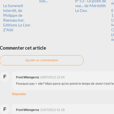
bas...
n° 53 - Le point de
Le Sommeil
vue... de Mérédith
Interdit, de
Le Dez.
E
Philippe de
1
Riemaecker,
L
Editions Le Lion
M
Z'Ailé
O
(
é
Commenter cet article
Ajouter un commentaire
F
Fred Milongeroz
26/07/2012 22:04
Pourquoi pas + vite? Mais parce qu'on prend le temps de vivre! c'est l'e
Répondre
F
Fred Milongeroz
21/07/2012 01:18