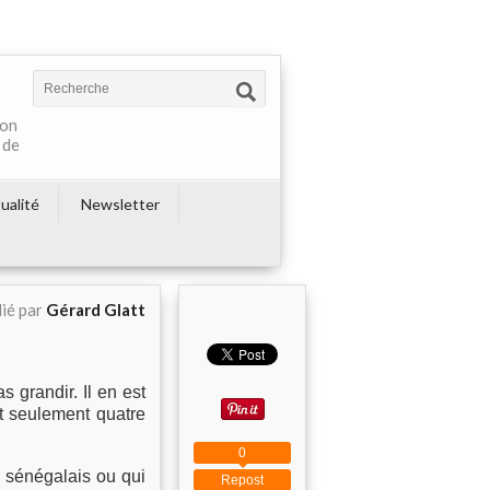
ton
 de
ualité
Newsletter
ié par
Gérard Glatt
s grandir. Il en est
t seulement quatre
0
 sénégalais ou qui
Repost