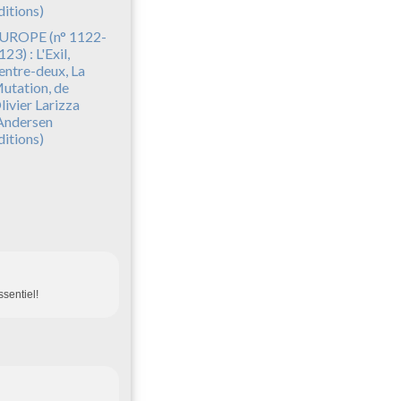
UROPE (n° 1122-
123) : L'Exil,
'entre-deux, La
utation, de
livier Larizza
Andersen
ditions)
ssentiel!