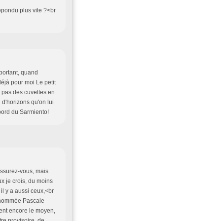
répondu plus vite ?<br
mportant, quand
déjà pour moi Le petit
s pas des cuvettes en
 d'horizons qu'on lui
 bord du Sarmiento!
Rassurez-vous, mais
x je crois, du moins
 il y a aussi ceux,<br
dénommée Pascale
uvent encore le moyen,
itre provisoire, de