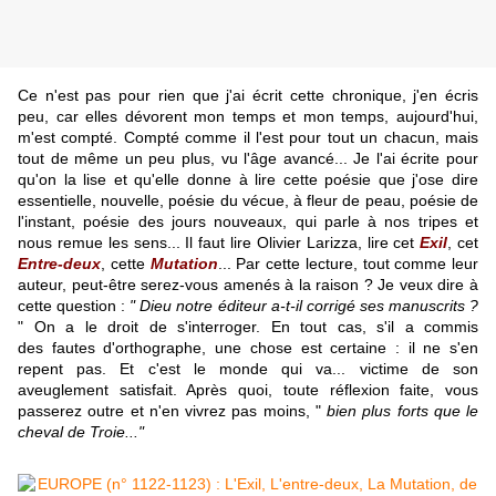
Ce n'est pas pour rien que j'ai écrit cette chronique, j'en écris
peu, car elles dévorent mon temps et mon temps, aujourd'hui,
m'est compté. Compté comme il l'est pour tout un chacun, mais
tout de même un peu plus, vu l'âge avancé... Je l'ai écrite pour
qu'on la lise et qu'elle donne à lire cette poésie que j'ose dire
essentielle, nouvelle, poésie du vécue, à fleur de peau, poésie de
l'instant, poésie des jours nouveaux, qui parle à nos tripes et
nous remue les sens... Il faut lire Olivier Larizza, lire cet
Exil
, cet
Entre-deux
, cette
Mutation
... Par cette lecture, tout comme leur
auteur, peut-être serez-vous amenés à la raison ? Je veux dire à
cette question :
" Dieu notre éditeur a-t-il corrigé ses manuscrits ?
" On a le droit de s'interroger. En tout cas, s'il a commis
des fautes d'
orthographe, une chose est certaine : il ne s'en
repent pas. Et c'est le monde qui va... victime de son
aveuglement satisfait. Après quoi, toute réflexion faite, vous
passerez outre et n'en vivrez pas moins, "
bien plus forts que le
cheval de Troie..."