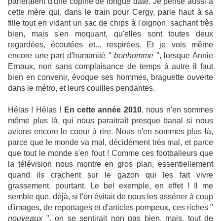
parleraient d'une copine de longue date. Je pense aussi à
cette mère qui, dans le train pour Cergy, parle haut à sa
fille tout en vidant un sac de chips à l'oignon, sachant très
bien, mais s'en moquant, qu'elles sont toutes deux
regardées, écoutées et... respirées. Et je vois même
encore une part d'humanité "
bonhomme
", lorsque Annie
Ernaux, non sans complaisance de temps à autre il faut
bien en convenir, évoque ses hommes, braguette ouverte
dans le métro, et leurs couilles pendantes.
Hélas ! Hélas !
En cette année 2010
, nous n'en sommes
même plus là, qui nous paraitraît presque banal si nous
avions encore le coeur à rire. Nous n'en sommes plus là,
parce que le monde va mal, décidément très mal, et parce
que tout le monde s'en fout ! Comme ces footballeurs que
la télévision nous montre en gros plan, essentiellement
quand ils crachent sur le gazon qui les fait vivre
grassement, pourtant. Le bel exemple, en effet ! Il me
semble que, déjà, si l'on évitait de nous les asséner à coup
d'images, de reportages et d'articles pompeux, ces riches "
nouveaux
", on se sentirait non pas bien, mais, tout de