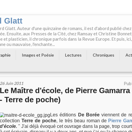
 Glatt
rd Glatt. Auteur d'une quinzaine de romans, il est d'abord publié chez
e. Ensuite, aux Presses de la Cité, chez Ramsay et Christine Bonne
t plasticien, il chronique parfois dans la Revue Europe. Et puis, ici,
ne ou mauvaise, l'enchante...
raphie
Images et Poésie
Lectures
Chroniques
Act
26 Juin 2011
Publ
Le Maître d'école, de Pierre Gamarra
- Terre de poche)
Les éditions
De Borée
viennent de re
collection
Terre de poche
, le très beau roman de
Pierre Ga
d'école.
" J'ai déjà évoqué cet ouvrage dans la page, trop court
à cet écrivain, disparu il y a deux ans, et que j'ai eu la chance d