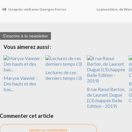
Un après-midi avec Georges Perros
La pissotière, de War
S'inscrire à la newsletter
Vous aimerez aussi :
Lectures de ces
Maryse Vannier :
derniers temps (3)
Des hauts et des
B
bas...
8 rue Raoul Berton,
J
de Laurent Dugué
(
(L'Echappée Belle
C
Edition - 2019)
Commenter cet article
Ajouter un commentaire