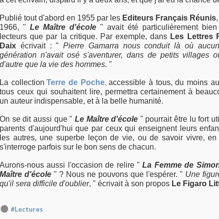
Publié tout d'abord en 1955 par les
Editeurs Français Réunis
1966, "
Le Maître d'école
" avait été particulièrement bien
lecteurs que par la critique. Par exemple, dans
Les Lettres 
Daix
écrivait : "
Pierre Gamarra nous conduit là où aucu
génération n'avait osé s'aventurer, dans de petits villages 
d'autre que la vie des hommes.
"
La collection
Terre de Poche
,
accessible à tous, du moins a
tous ceux qui souhaitent lire, permettra certainement à beau
un auteur indispensable, et à la belle humanité.
On se dit aussi que "
Le Maître d'école
" pourrait être lu fort u
parents d'aujourd'hui que par ceux qui enseignent leurs enfan
les autres, une superbe leçon de vie, ou de savoir vivre, en
s'interroge parfois sur le bon sens de chacun.
Aurons-nous aussi l'occasion de relire "
La Femme de Simo
Maître d'école
" ? Nous ne pouvons que l'espérer. "
Une figur
qu'il sera difficile d'oublier
, " écrivait à son propos
Le Figaro Lit
#Lectures