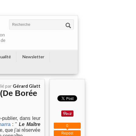
ton
 de
ualité
Newsletter
ié par
Gérard Glatt
 (De Borée
-publier, dans leur
marra
: "
Le Maître
0
e, que j'ai réservée
Repost
e connaître.