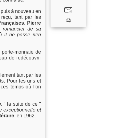
, puis à nouveau en
 reçu, tant par les
Françaises
,
Pierre
n romancier de sa
où il ne passe rien
u porte-monnaie de
coup de redécouvrir
tilement tant par les
ts. Pour les uns et
 ces temps où l'on
n
, " la suite de ce "
e exceptionnelle et
téraire
, en 1962.