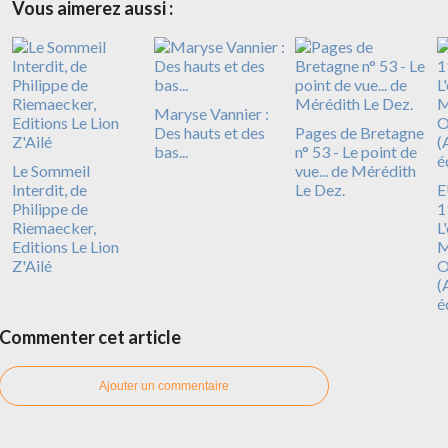
Vous aimerez aussi :
Maryse Vannier :
Des hauts et des
Pages de Bretagne
bas...
n° 53 - Le point de
Le Sommeil
vue... de Mérédith
Interdit, de
Le Dez.
E
Philippe de
1
Riemaecker,
L
Editions Le Lion
M
Z'Ailé
O
(
é
Commenter cet article
Ajouter un commentaire