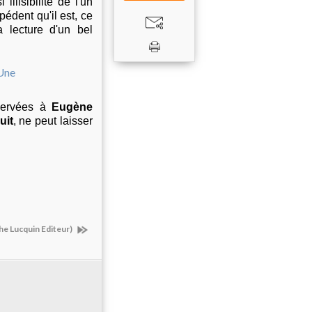
llisibilité de l'un
pédent qu'il est, ce
 lecture d'un bel
servées à
Eugène
uit
, ne peut laisser
he Lucquin Editeur)