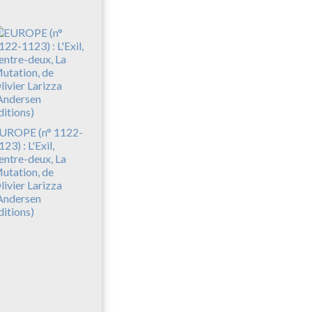
UROPE (n° 1122-
123) : L'Exil,
'entre-deux, La
utation, de
livier Larizza
Andersen
ditions)