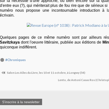
sur la nécessité d'une approche, ou bien encore sur la quasi i
d'entre eux (?), qui mériterait plus de fou rire que de sérieux si 
numéro nous propose une incontournable introduction à la
écrivain.
Quelques pages de ce même numéro sont par ailleurs ré
Savitzkaya
dont l'oeuvre littéraire, publiée aux éditions de
Min
quiconque indifférent.
#Chroniques
Salon Les Ailes du Livre, les 10 et 11 octobre, à Longwy (54)
Lento, de Antoni Casas Ros (Christop
S'inscrire à la newsletter