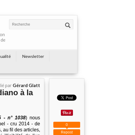
ton
 de
ualité
Newsletter
ié par
Gérard Glatt
iano à la
5 - n° 1038
) nous
bel - cru 2014 - de
0
 au fil des articles,
Repost