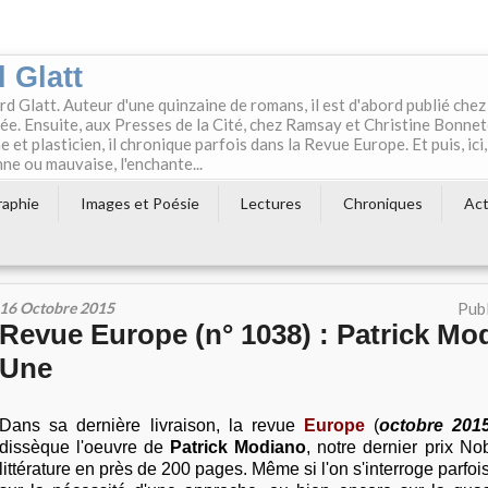
 Glatt
rd Glatt. Auteur d'une quinzaine de romans, il est d'abord publié chez
e. Ensuite, aux Presses de la Cité, chez Ramsay et Christine Bonne
t plasticien, il chronique parfois dans la Revue Europe. Et puis, ici,
ne ou mauvaise, l'enchante...
raphie
Images et Poésie
Lectures
Chroniques
Act
16 Octobre 2015
Publ
Revue Europe (n° 1038) : Patrick Mod
Une
Dans sa dernière livraison, la revue
Europe
(
octobre 201
dissèque l'oeuvre de
Patrick Modiano
, notre dernier prix No
littérature en près de 200 pages. Même si l'on s'interroge parfois,