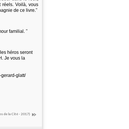
 réels. Voilà, vous
agnie de ce livre."
ur familial. "
 les héros seront
H. Je vous la
gerard-glatt/
 de la Cité - 2017)