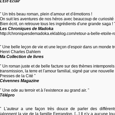
L'Est-Eclair
" Un très beau roman, plein d'amour et d'émotions !
On suit les aventures de nos héros avec beaucoup de curiosité e
Bien écrit, on retrouve tous les ingrédients d'une grande saga ! 
Les Chroniques de Madoka
http://chroniquesdemadoka.eklablog.com/retour-a-belle-etoil
" Une belle leçon de vie et une leçon d'espoir dans un monde tr
Henri Charles Dahlem
Ma Collection de livres
" Un roman juste et de belle facture sur des thèmes intemporels :
transmission, la terre et l'amour familial, signé par une nouvell
Presses de la Cité "
Cévennes Magazine
" Une ode au terroir et à l'existence au grand air. "
Télépro
" L'auteur a une façon très douce de parler des différen
jalonnent la vie de la famille Ferrandon. [...] Il n'y a aucune lou