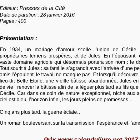
Presses de la Cité
Editeur :
Date de parution : 28 janvier 2016
Pages : 400
Présentation :
En 1934, un mariage d’amour scelle l’union de Cécile R
propriétaires terriens prospères, et de Jules. En l’épousant, c
vaste domaine agricole qui désormais portera son nom : le 
Tout sourit à Jules : sa famille s’agrandit avec l’arrivée d’une pe
amis l’épaulent, le travail ne manque pas. Et lorsqu’il découvre
lieu-dit Belle Etoile, une vieille bâtisse abandonnée, Jules en 
de vie : rénover la bâtisse afin de la léguer plus tard au fils que
Cécile. Car dans ce coin de nature exceptionnel, niché aux a
ciel est bleu, l’horizon infini, les jours pleins de promesses…
Cinq ans plus tard, la guerre éclate…
Un roman bouleversant sur la transmission, l’espérance et l’amo
Prix www.salondulivre.net 2017