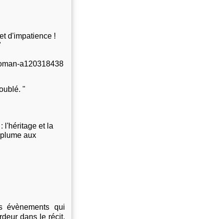
t d'impatience !
"
e-roman-a120318438
oublé. "
 l'héritage et la
e plume aux
ts évènements qui
rdeur dans le récit,