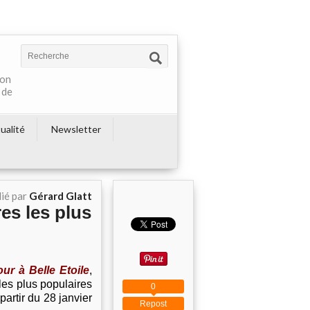
ton
 de
ualité
Newsletter
ié par
Gérard Glatt
res les plus
ur à Belle Etoile
,
 les plus populaires
0
partir du 28 janvier
Repost