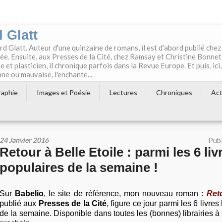
 Glatt
rd Glatt. Auteur d'une quinzaine de romans, il est d'abord publié chez
e. Ensuite, aux Presses de la Cité, chez Ramsay et Christine Bonne
t plasticien, il chronique parfois dans la Revue Europe. Et puis, ici,
ne ou mauvaise, l'enchante...
raphie
Images et Poésie
Lectures
Chroniques
Act
24 Janvier 2016
Publ
Retour à Belle Etoile : parmi les 6 liv
populaires de la semaine !
Sur
Babelio
, le site de référence, mon nouveau roman :
Reto
publié aux
Presses de la Cité
, figure ce jour parmi les 6 livres
de la semaine. Disponible dans toutes les (bonnes) librairies à 