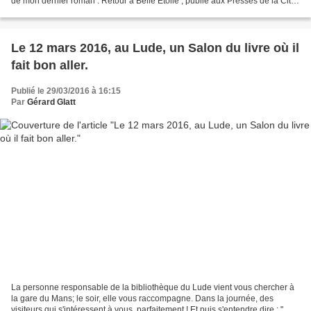
de mon dernier roman : Retour à Belle Etoile , publié aux Presses de la Cité
et sorti il y a tout juste 2...
Le 12 mars 2016, au Lude, un Salon du livre où il
fait bon aller.
Publié le 29/03/2016 à 16:15
Par
Gérard Glatt
La personne responsable de la bibliothèque du Lude vient vous chercher à
la gare du Mans; le soir, elle vous raccompagne. Dans la journée, des
visiteurs qui s'intéressent à vous, parfaitement ! Et puis s'entendre dire : "