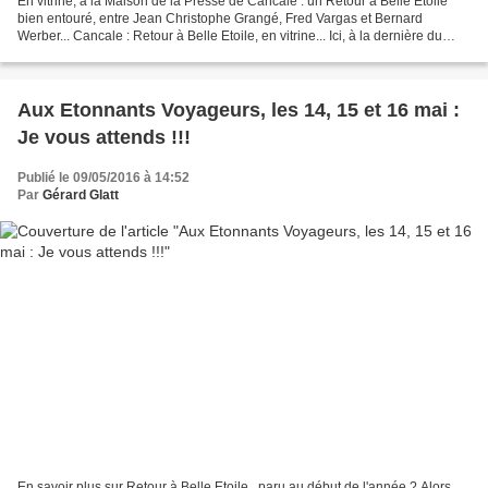
En vitrine, à la Maison de la Presse de Cancale : un Retour à Belle Etoile
bien entouré, entre Jean Christophe Grangé, Fred Vargas et Bernard
Werber... Cancale : Retour à Belle Etoile, en vitrine... Ici, à la dernière du
Fête du Livre, à Metz, les 23...
Aux Etonnants Voyageurs, les 14, 15 et 16 mai :
Je vous attends !!!
Publié le 09/05/2016 à 14:52
Par
Gérard Glatt
En savoir plus sur Retour à Belle Etoile , paru au début de l'année ? Alors,