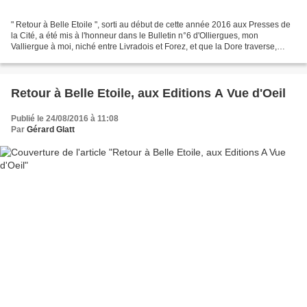
" Retour à Belle Etoile ", sorti au début de cette année 2016 aux Presses de
la Cité, a été mis à l'honneur dans le Bulletin n°6 d'Olliergues, mon
Valliergue à moi, niché entre Livradois et Forez, et que la Dore traverse,
majestueuse et paisible. Inf-Olliergues...
Retour à Belle Etoile, aux Editions A Vue d'Oeil
Publié le 24/08/2016 à 11:08
Par
Gérard Glatt