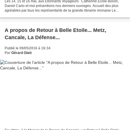
Les 14, 15 et 16 mai, aux Etonnants Voyageurs : Catherine Ecole-Boivin,
Daniel Cario et moi présentions nos derniers ouvrages. Accueil des plus
agréables par tous les représentants de la grande librairie rennaise Le
Failler , tous vivement remerciés ici....
A propos de Retour à Belle Etoile... Metz,
Cancale, La Défense...
Publié le 09/05/2016 à 16:34
Par
Gérard Glatt