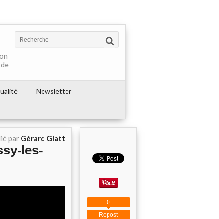
ton
 de
ualité
Newsletter
ié par
Gérard Glatt
ssy-les-
0
Repost