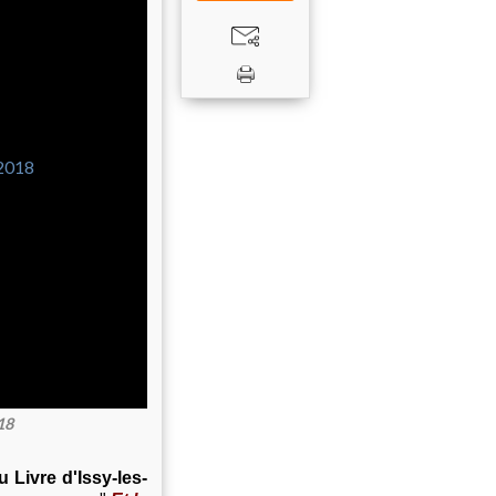
18
u Livre d'Issy-les-