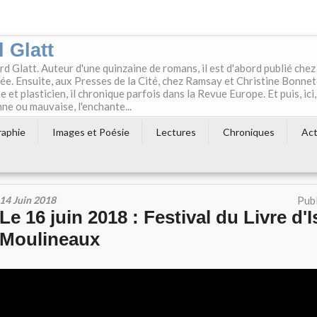
 Glatt
rd Glatt. Auteur d'une quinzaine de romans, il est d'abord publié chez
e. Ensuite, aux Presses de la Cité, chez Ramsay et Christine Bonne
t plasticien, il chronique parfois dans la Revue Europe. Et puis, ici,
ne ou mauvaise, l'enchante...
raphie
Images et Poésie
Lectures
Chroniques
Act
14 Juin 2018
Publ
Le 16 juin 2018 : Festival du Livre d'I
Moulineaux