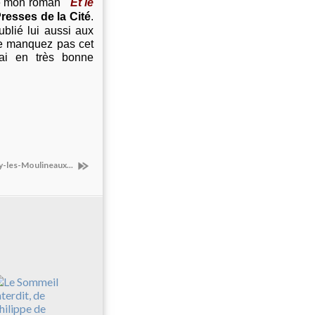
de mon roman "
Et le
resses de la Cité
.
publié lui aussi aux
e manquez pas cet
ai en très bonne
sy-les-Moulineaux...