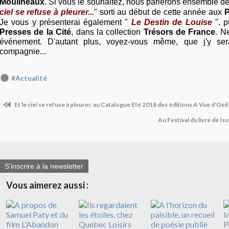
Moulineaux
. Si vous le souhaitez, nous parlerons ensemble 
ciel se refuse à pleurer...
" sorti au début de cette année aux
P
Je vous y présenterai également "
Le Destin de Louise
", 
Presses de la Cité
, dans la collection
Trésors de France
. N
événement. D'autant plus, voyez-vous même, que j'y ser
compagnie...
#Actualité
Et le ciel se refuse à pleurer, au Catalogue Eté 2018 des éditions A Vue d'Oeil
Au Festival du livre de Is
S'inscrire à la newsletter
Vous aimerez aussi :